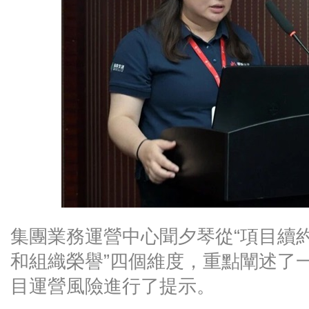
集團業務運營中心聞夕琴從“項目續
和組織榮譽”四個維度，重點闡述了
目運營風險進行了提示。